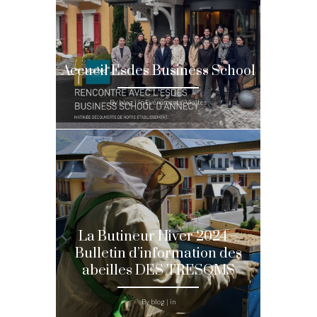
Accueil Esdes Business School
By blog | in Evénements, Visites
La Butineur Hiver 2024 –
Bulletin d’information des
abeilles DES TRESOMS
By blog | in