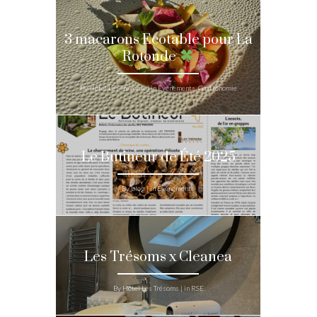
3 macarons Ecotable pour La
Rotonde
By Hôtel Les Trésoms | in Evénements, Gastronomie
Le Butineur de Été 2025
By blog | in Evénements
Les Trésoms x Cleanea
By Hôtel Les Trésoms | in RSE