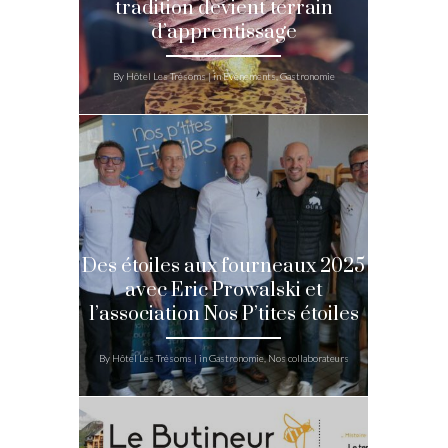
tradition devient terrain
d’apprentissage
By Hôtel Les Trésoms | in Evénements, Gastronomie
Des étoiles aux fourneaux 2025
avec Eric Prowalski et
l’association Nos P’tites étoiles
By Hôtel Les Trésoms | in Gastronomie, Nos collaborateurs