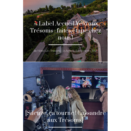
Label Accueil Vélo aux
Trésoms : faites étape chez
nous !
By Hôtel Les Trésoms | in Annecy, Evénements, RSE
[Silence, ça tourne ! Cassandre
aux Trésoms]