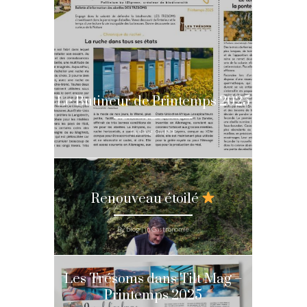
Le Butineur de Printemps 2025
By blog | in RSE
Renouveau étoilé
By blog | in Gastronomie
Les Trésoms dans Tilt Mag –
Printemps 2025