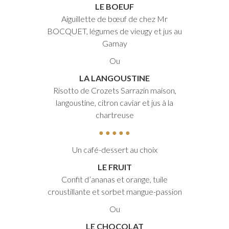
LE BOEUF
Aiguillette de bœuf de chez Mr
BOCQUET, légumes de vieugy et jus au
Gamay
Ou
LA LANGOUSTINE
Risotto de Crozets Sarrazin maison,
langoustine, citron caviar et jus à la
chartreuse
● ● ● ● ●
Un café-dessert au choix
LE FRUIT
Confit d’ananas et orange, tuile
croustillante et sorbet mangue-passion
Ou
LE CHOCOLAT