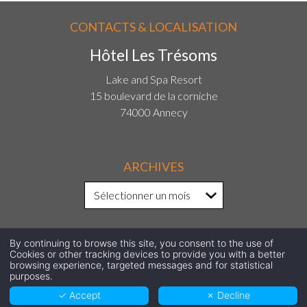
CONTACTS & LOCALISATION
Hôtel Les Trésoms
Lake and Spa Resort
15 boulevard de la corniche
74000 Annecy
ARCHIVES
By continuing to browse this site, you consent to the use of
SUIVEZ-NOUS SUR LES RÉSEAUX
Cookies or other tracking devices to provide you with a better
browsing experience, targeted messages and for statistical
purposes.
SOCIAUX !
✓ Accept
✗ Decline
Facebook
Instagram
LinkedIn