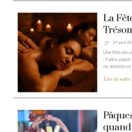
La Fêt
Tréso
29 avril 2
Une fête des m
! Faites plais
de détente et
Lire la suit
Pâques
quand 