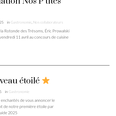
iation Nos P’tites
025
in
Gastronomie
,
Nos collaborateurs
 la Rotonde des Trésoms, Éric Prowalski
 vendredi 11 avril au concours de cuisine
eau étoilé
5
in
Gastronomie
enchantés de vous annoncer le
t de notre première étoile par
uide 2025