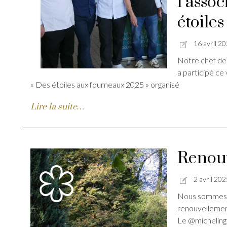
l’assoc
étoiles
16 avril 2
Notre chef de
a participé ce
« Des étoiles aux fourneaux 2025 » organisé
Lire la suite…
Renouv
2 avril 202
Nous sommes 
renouvellemen
Le @micheling