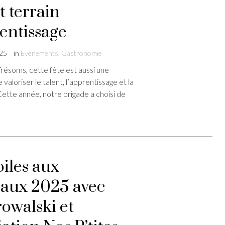
t terrain
entissage
025
in
Evénements
,
Gastronomie
Trésoms, cette fête est aussi une
valoriser le talent, l’apprentissage et la
Cette année, notre brigade a choisi de
oiles aux
aux 2025 avec
rowalski et