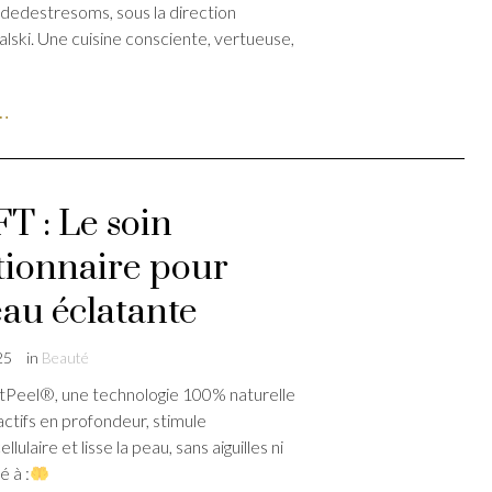
dedestresoms, sous la direction
ski. Une cuisine consciente, vertueuse,
e…
T : Le soin
tionnaire pour
au éclatante
25
in
Beauté
Peel®, une technologie 100% naturelle
actifs en profondeur, stimule
llulaire et lisse la peau, sans aiguilles ni
é à :