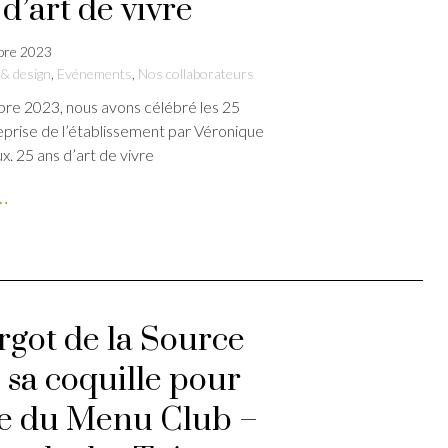
d’art de vivre
bre 2023
 & design
,
Evénements
,
Nos collaborateurs
re 2023, nous avons célébré les 25
eprise de l’établissement par Véronique
x. 25 ans d’art de vivre
e…
rgot de la Source
e sa coquille pour
ée du Menu Club –