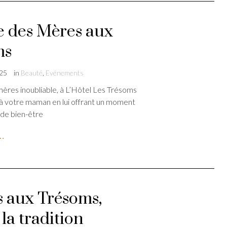
e des Mères aux
ms
025
in
Beauté
,
Evénements
ères inoubliable, à L’Hôtel Les Trésoms
ir à votre maman en lui offrant un moment
 de bien-être
e…
 aux Trésoms,
la tradition