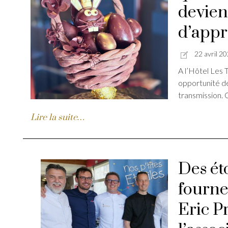
devien
d’appr
22 avril 2
A l’Hôtel Les 
opportunité de 
transmission. 
Lire la suite…
Des ét
fourne
Eric P