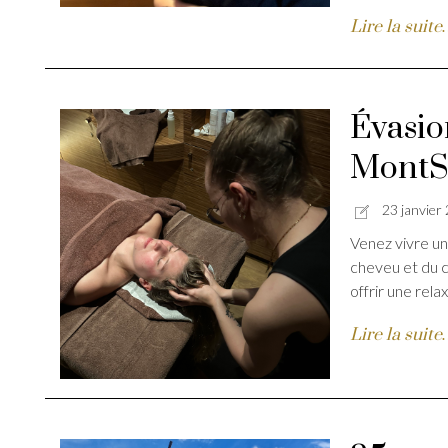
Lire la suit
Évasio
MontS
23 janvier
Venez vivre un
cheveu et du c
offrir une rela
Lire la suit