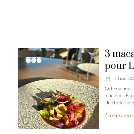
3 maca
pour 
23 juin 20
Cette année, 
macarons Écotab
Une belle reco
Lire la suit