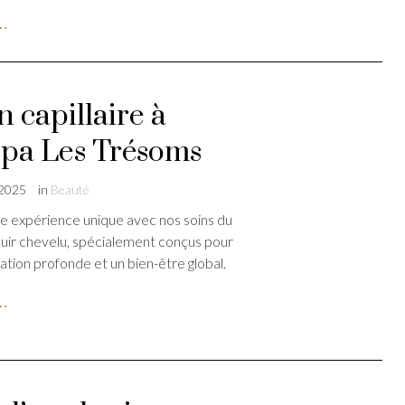
e…
n capillaire à
pa Les Trésoms
 2025
in
Beauté
e expérience unique avec nos soins du
uir chevelu, spécialement conçus pour
xation profonde et un bien-être global.
e…