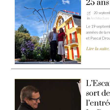
25 ans 
20 septem
in
Architecture
Le 19 septemb
années de la r
et Pascal Drou
Lire la suit
L’Esca
sort d
l’entr