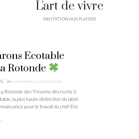
L'art de vivre
INVITATION AUX PLAISIRS
rons Ecotable
La Rotonde
25
in
Evénements
,
Gastronomie
La Rotonde des Trésoms décroche 3
le, la plus haute distinction du label.
nnaissance pour le travail du chef Éric
e…