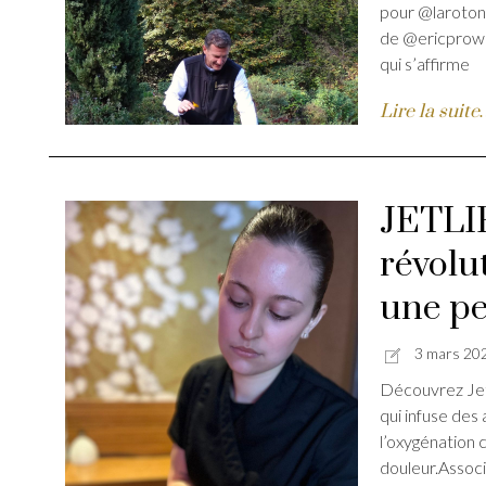
pour @laroton
de @ericprowal
qui s’affirme
Lire la suit
JETLIF
révolu
une pe
3 mars 20
Découvrez Jet
qui infuse des 
l’oxygénation ce
douleur.Associ