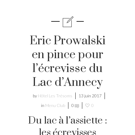
Eric Prowalski
en pince pour
l’écrevisse du
Lac d’Annecy
by
Hôtel Les Trésoms
13 juin 2017
in
Menu Club
0
0
Du lac à l’assiette :
les écrevisses