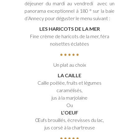
déjeuner du mardi au vendredi avec un
panorama exceptionnel à 180 ° sur la baie
d’Annecy pour déguster le menu suivant :
LES HARICOTS DE LA MER
Fine crème de haricots de la mer, féra
noisettes éclatées
● ● ● ● ●
Un plat au choix
LA CAILLE
Caille poêlée, fruits et légumes
caramélisés,
jus à la marjolaine
Ou
L’OEUF
Œufs brouillés, écrevisses du lac,
jus corsé à la chartreuse
● ● ● ● ●