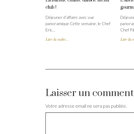
La barbue chante dans le menu
L’abric
club !
gourm
Déjeuner d’affaire avec vue
Déjeune
panoramique Cette semaine, le Chef
panoram
Eric…
Chef Pâ
Lire la suite...
Lire la s
Laisser un comment
Votre adresse email ne sera pas publiée.