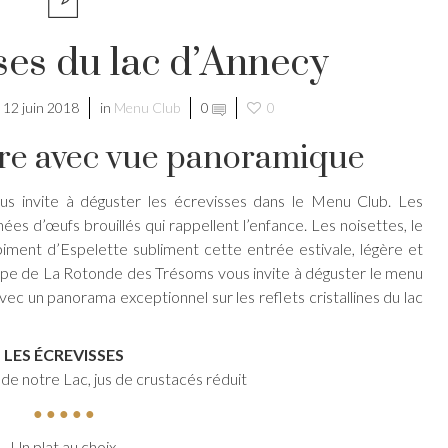
ses du lac d’Annecy
12 juin 2018
in
Menu Club
0
0
ire avec vue panoramique
us invite à déguster les écrevisses dans le Menu Club. Les
s d’œufs brouillés qui rappellent l’enfance. Les noisettes, le
 piment d’Espelette subliment cette entrée estivale, légère et
quipe de La Rotonde des Trésoms vous invite à déguster le menu
ec un panorama exceptionnel sur les reflets cristallines du lac
LES ÉCREVISSES
de notre Lac, jus de crustacés réduit
● ● ● ● ●
Un plat au choix