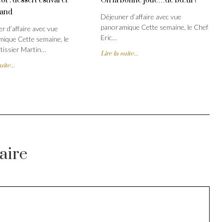
ot : dessert estival et
Oh la bonne joue…de bœuf !
and
Déjeuner d’affaire avec vue
panoramique Cette semaine, le Chef
r d’affaire avec vue
Eric…
ique Cette semaine, le
tissier Martin…
Lire la suite...
uite...
aire