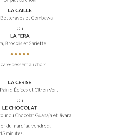
LA CAILLE
e, Betteraves et Combawa
Ou
LA FERA
a, Brocolis et Sariette
● ● ● ● ●
 café-dessert au choix
LA CERISE
 Pain d’Épices et Citron Vert
Ou
LE CHOCOLAT
tour du Chocolat Guanaja et Jivara
er du mardi au vendredi.
 45 minutes.