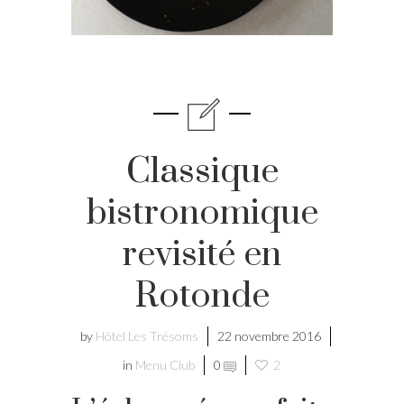
Classique
bistronomique
revisité en
Rotonde
by
Hôtel Les Trésoms
22 novembre 2016
in
Menu Club
0
2