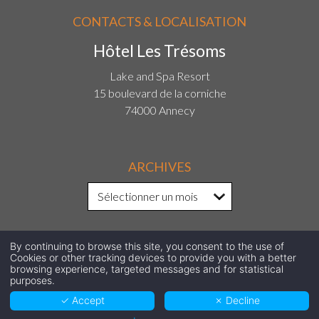
CONTACTS & LOCALISATION
Hôtel Les Trésoms
Lake and Spa Resort
15 boulevard de la corniche
74000 Annecy
ARCHIVES
By continuing to browse this site, you consent to the use of
SUIVEZ-NOUS SUR LES RÉSEAUX
Cookies or other tracking devices to provide you with a better
browsing experience, targeted messages and for statistical
purposes.
SOCIAUX !
✓ Accept
✗ Decline
Facebook
Instagram
LinkedIn