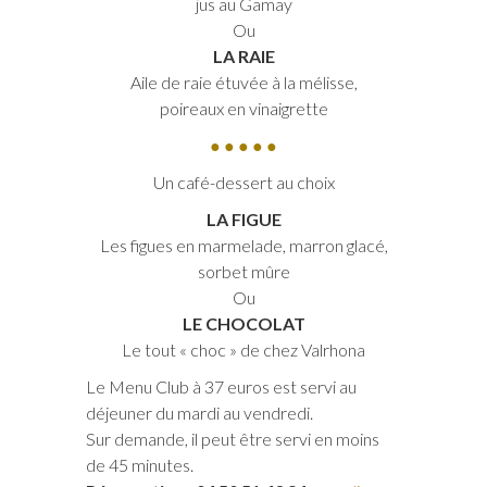
jus au Gamay
Ou
LA RAIE
Aile de raie étuvée à la mélisse,
poireaux en vinaigrette
● ● ● ● ●
Un café-dessert au choix
LA FIGUE
Les figues en marmelade, marron glacé,
sorbet mûre
Ou
LE CHOCOLAT
Le tout « choc » de chez Valrhona
Le Menu Club à 37 euros est servi au
déjeuner du mardi au vendredi.
Sur demande, il peut être servi en moins
de 45 minutes.