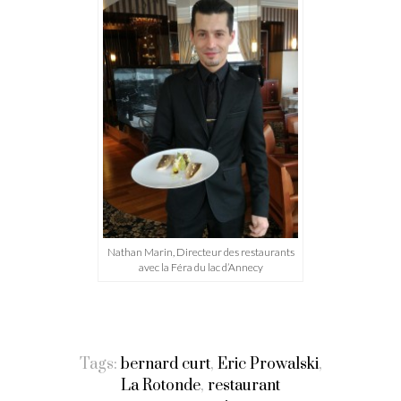
Nathan Marin, Directeur des restaurants
avec la Féra du lac d’Annecy
Tags:
bernard curt
,
Eric Prowalski
,
La Rotonde
,
restaurant