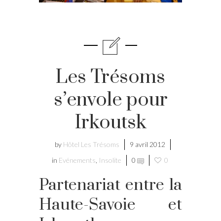
Les Trésoms
s’envole pour
Irkoutsk
by
Hôtel Les Trésoms
9 avril 2012
in
Evénements
,
Insolite
0
0
Partenariat entre la
Haute-Savoie et