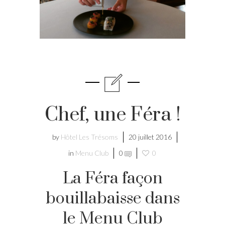
Chef, une Féra !
by
Hôtel Les Trésoms
20 juillet 2016
in
Menu Club
0
0
La Féra façon
bouillabaisse dans
le Menu Club