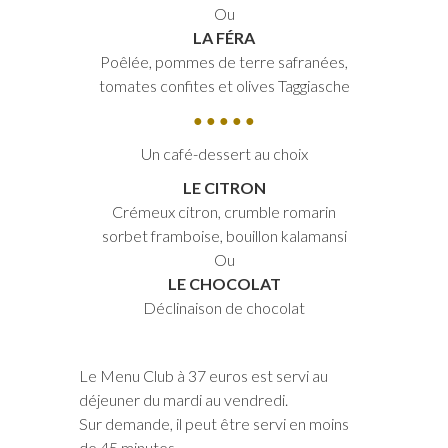
Ou
LA FÉRA
Poêlée, pommes de terre safranées,
tomates confites et olives Taggiasche
● ● ● ● ●
Un café-dessert au choix
LE CITRON
Crémeux citron, crumble romarin
sorbet framboise, bouillon kalamansi
Ou
LE CHOCOLAT
Déclinaison de chocolat
Le Menu Club à 37 euros est servi au
déjeuner du mardi au vendredi.
Sur demande, il peut être servi en moins
de 45 minutes.