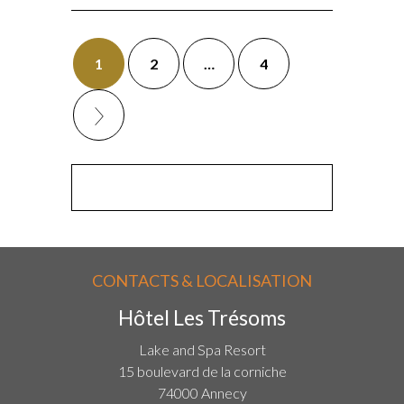
1
2
…
4
CONTACTS & LOCALISATION
Hôtel Les Trésoms
Lake and Spa Resort
15 boulevard de la corniche
74000 Annecy