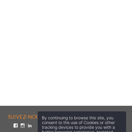
SUIVEZ-NOUS SUR LES RÉSEAUX SOCIAUX !
By continuing to browse this site, you
consent to the use of Cookies or other
Facebook
Instagram
LinkedIn
tracking devices to provide you with a
better browsing experience, targeted