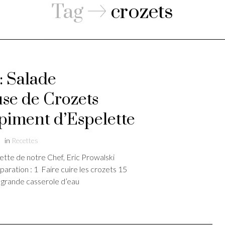
Tag
crozets
: Salade
se de Crozets
piment d’Espelette
in
Recettes
tte de notre Chef, Eric Prowalski
paration : 1 Faire cuire les crozets 15
 grande casserole d’eau