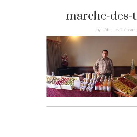
marche-des-t
by
Hôtel Les Trésoms