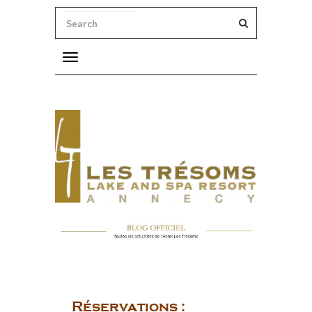
Toggle
navigation
vre
ntres
r nature !
se aux Trésoms
Réservations :