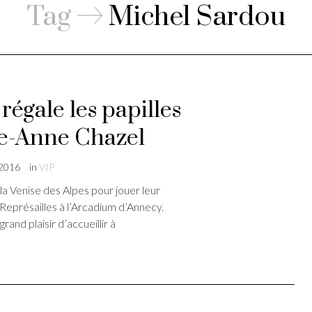
Tag
Michel Sardou
régale les papilles
e-Anne Chazel
 2016
in
VIP
a Venise des Alpes pour jouer leur
Représailles à l’Arcadium d’Annecy.
rand plaisir d’accueillir à