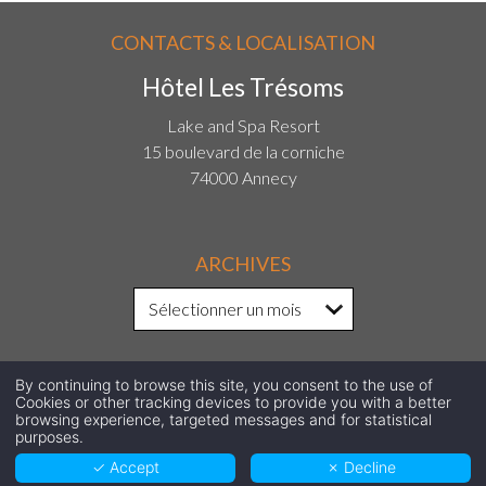
CONTACTS & LOCALISATION
Hôtel Les Trésoms
Lake and Spa Resort
15 boulevard de la corniche
74000 Annecy
ARCHIVES
By continuing to browse this site, you consent to the use of
SUIVEZ-NOUS SUR LES RÉSEAUX
Cookies or other tracking devices to provide you with a better
browsing experience, targeted messages and for statistical
purposes.
SOCIAUX !
✓ Accept
✗ Decline
Facebook
Instagram
LinkedIn