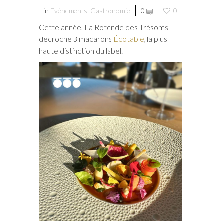
in
Evénements
,
Gastronomie
0
0
Cette année, La Rotonde des Trésoms
décroche 3 macarons
Écotable
, la plus
haute distinction du label.