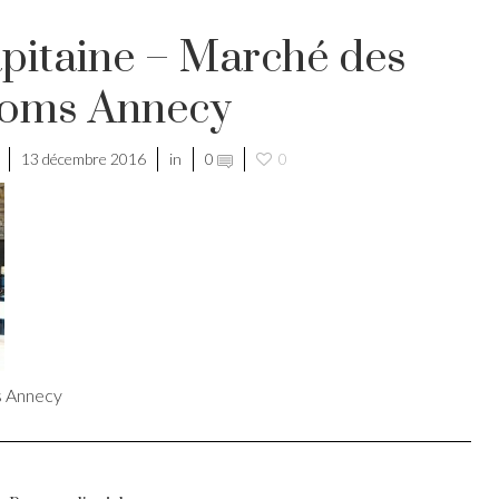
pitaine – Marché des
soms Annecy
13 décembre 2016
in
0
0
s Annecy