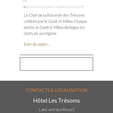
in
Evénements
,
Nos collaborateurs
,
VIP
Le Chef de la Rotonde des Trésoms
célébré par le Gault et Millau Chaque
année, le Gault & Millau distingue les
chefs de six régions
Lire la suite…
CONTACTS & LOCALISATION
Hôtel Les Trésoms
Lake and Spa Resort