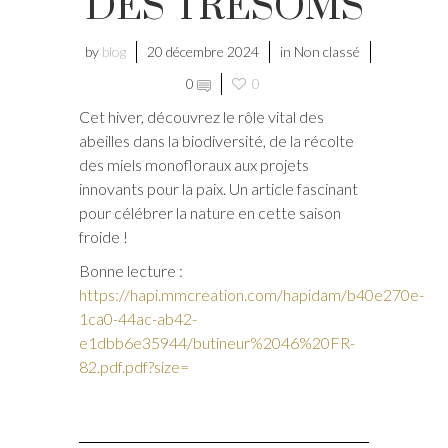
DES TRESOMS
by
blog
20 décembre 2024
in Non classé
0
0
Cet hiver, découvrez le rôle vital des
abeilles dans la biodiversité, de la récolte
des miels monofloraux aux projets
innovants pour la paix. Un article fascinant
pour célébrer la nature en cette saison
froide !
Bonne lecture :
https://hapi.mmcreation.com/hapidam/b40e270e-
1ca0-44ac-ab42-
e1dbb6e35944/butineur%2046%20FR-
82.pdf.pdf?size=