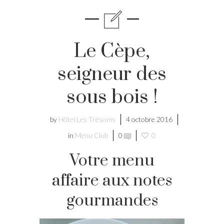
Le Cèpe,
seigneur des
sous bois !
by
Hôtel Les Trésoms
4 octobre 2016
in
Menu Club
0
0
Votre menu
affaire aux notes
gourmandes