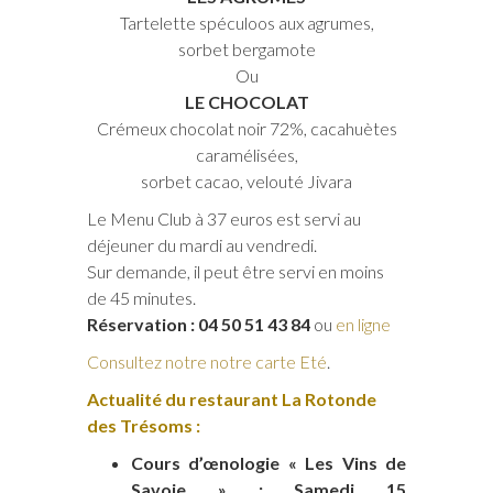
Tartelette spéculoos aux agrumes,
sorbet bergamote
Ou
LE CHOCOLAT
Crémeux chocolat noir 72%, cacahuètes
caramélisées,
sorbet cacao, velouté Jivara
Le Menu Club à 37 euros est servi au
déjeuner du mardi au vendredi.
Sur demande, il peut être servi en moins
de 45 minutes.
Réservation : 04 50 51 43 84
ou
en ligne
Consultez notre notre carte Eté
.
Actualité du restaurant La Rotonde
des Trésoms :
Cours d’œnologie « Les Vins de
Savoie » : Samedi 15