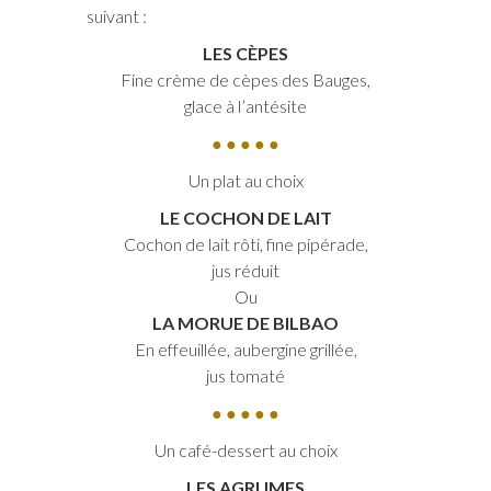
suivant :
LES CÈPES
Fine crème de cèpes des Bauges,
glace à l’antésite
● ● ● ● ●
Un plat au choix
LE COCHON DE LAIT
Cochon de lait rôti, fine pipérade,
jus réduit
Ou
LA MORUE DE BILBAO
En effeuillée, aubergine grillée,
jus tomaté
● ● ● ● ●
Un café-dessert au choix
LES AGRUMES