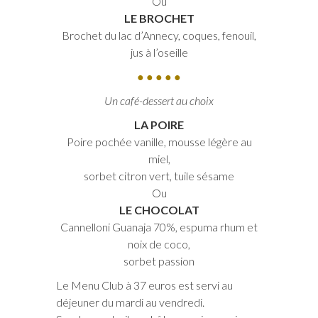
Ou
LE BROCHET
Brochet du lac d’Annecy, coques, fenouil,
jus à l’oseille
● ● ● ● ●
Un café-dessert au choix
LA POIRE
Poire pochée vanille, mousse légère au
miel,
sorbet citron vert, tuile sésame
Ou
LE CHOCOLAT
Cannelloni Guanaja 70%, espuma rhum et
noix de coco,
sorbet passion
Le Menu Club à 37 euros est servi au
déjeuner du mardi au vendredi.