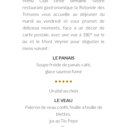
Menu Club cette semaine. Notre
restaurant gastronomique la Rotonde des
Trésoms vous accueille au déjeuner du
mardi au vendredi et vous promet de
délicieux moments, face à un décor de
carte postale, avec une vue à 180° sur le
lac et le Mont Veyrier pour déguster le
menu suivant :
LE PANAIS
Soupe froide de panais-café,
glace saumon fumé
● ● ● ● ●
Un plat au choix
LE VEAU
Paleron de veau confit, feuille à feuille de
blettes,
jus au Tio Pepe