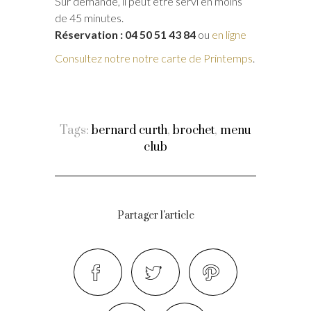
Sur demande, il peut être servi en moins
de 45 minutes.
Réservation : 04 50 51 43 84
ou
en ligne
Consultez notre notre carte de Printemps
.
Tags:
bernard curth
,
brochet
,
menu
club
Partager l'article