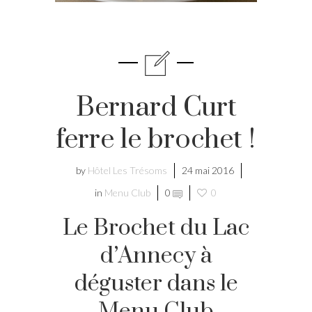
Bernard Curt
ferre le brochet !
by
Hôtel Les Trésoms
24 mai 2016
in
Menu Club
0
0
Le Brochet du Lac
d’Annecy à
déguster dans le
Menu Club